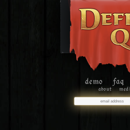
demo
faq
about
med